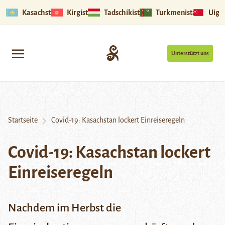
Kasachstan
Kirgistan
Tadschikistan
Turkmenistan
Uigu
Unterstützt uns
Startseite
Covid-19: Kasachstan lockert Einreiseregeln
Covid-19: Kasachstan lockert
Einreiseregeln
Nachdem im Herbst die