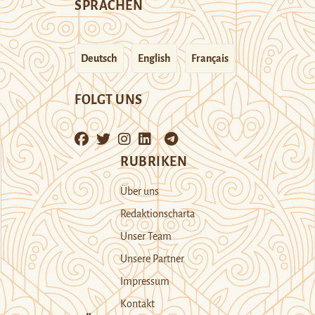
SPRACHEN
Deutsch
English
Français
FOLGT UNS
RUBRIKEN
Über uns
Redaktionscharta
Unser Team
Unsere Partner
Impressum
Kontakt