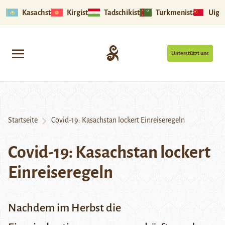
Kasachstan
Kirgistan
Tadschikistan
Turkmenistan
Uigu
Unterstützt uns
Startseite
Covid-19: Kasachstan lockert Einreiseregeln
Covid-19: Kasachstan lockert
Einreiseregeln
Nachdem im Herbst die