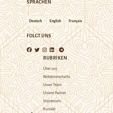
SPRACHEN
Deutsch
English
Français
FOLGT UNS
RUBRIKEN
Über uns
Redaktionscharta
Unser Team
Unsere Partner
Impressum
Kontakt