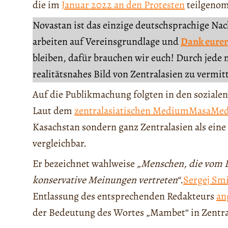
die im
Januar 2022 an den Protesten
teilgeno
Novastan ist das einzige deutschsprachige Na
arbeiten auf Vereinsgrundlage und
Dank eurer
bleiben, dafür brauchen wir euch! Durch jede 
realitätsnahes Bild von Zentralasien zu vermit
Auf die Publikmachung folgten in den soziale
Laut dem
zentralasiatischen MediumMasaMed
Kasachstan sondern ganz Zentralasien als ein
vergleichbar.
Er bezeichnet wahlweise
„Menschen, die vom 
konservative Meinungen vertreten“.
Sergej Sm
Entlassung des entsprechenden Redakteurs
an
der Bedeutung des Wortes „Mambet“ in Zentra