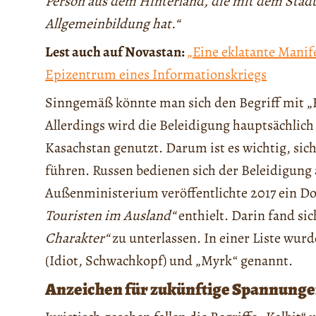
Person aus dem Hinterland, die mit dem Stadtl
Allgemeinbildung hat.“
Lest auch auf Novastan:
„Eine eklatante Manif
Epizentrum eines Informationskriegs
Sinngemäß könnte man sich den Begriff mit „H
Allerdings wird die Beleidigung hauptsächlich
Kasachstan genutzt. Darum ist es wichtig, sic
führen. Russen bedienen sich der Beleidigung
Außenministerium veröffentlichte 2017 ein D
Touristen im Ausland“
enthielt. Darin fand sic
Charakter“
zu unterlassen. In einer Liste wur
(Idiot, Schwachkopf) und „Myrk“ genannt.
Anzeichen für zukünftige Spannung