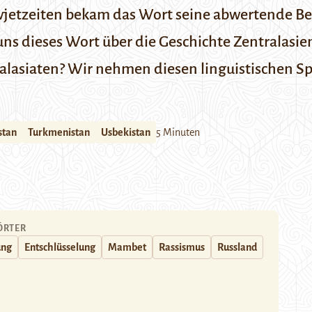
Sowjetzeiten bekam das Wort seine abwertende B
uns dieses Wort über die Geschichte Zentralasi
asiaten? Wir nehmen diesen linguistischen Sp
stan
Turkmenistan
Usbekistan
5 Minuten
ÖRTER
ung
Entschlüsselung
Mambet
Rassismus
Russland