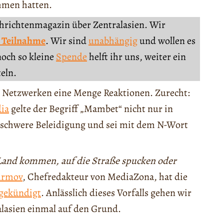
mmen hatten.
chrichtenmagazin über Zentralasien. Wir
 Teilnahme
. Wir sind
unabhängig
und wollen es
noch so kleine
Spende
helft ihr uns, weiter ein
teln.
n Netzwerken eine Menge Reaktionen. Zurecht:
ia
gelte der Begriff „Mambet“ nicht nur in
e schwere Beleidigung und sei mit dem N-Wort
Land kommen, auf die Straße spucken oder
irmov
, Chefredakteur von MediaZona, hat die
gekündigt
. Anlässlich dieses Vorfalls gehen wir
lasien einmal auf den Grund.