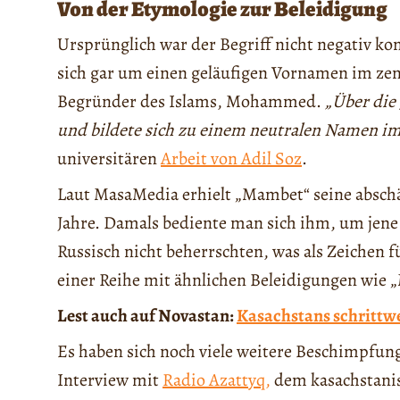
Von der Etymologie zur Beleidigung
Ursprünglich war der Begriff nicht negativ kon
sich gar um einen geläufigen Vornamen im zent
Begründer des Islams, Mohammed.
„Über die
und bildete sich zu einem neutralen Namen i
universitären
Arbeit von Adil Soz
.
Laut MasaMedia erhielt „Mambet“ seine abschä
Jahre. Damals bediente man sich ihm, um jene
Russisch nicht beherrschten, was als Zeichen f
einer Reihe mit ähnlichen Beleidigungen wie 
Lest auch auf Novastan:
Kasachstans schrittw
Es haben sich noch viele weitere Beschimpfung
Interview mit
Radio Azattyq,
dem kasachstanis