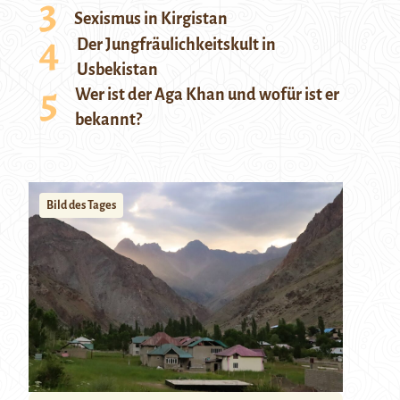
Sexismus in Kirgistan
Der Jungfräulichkeitskult in
Usbekistan
Wer ist der Aga Khan und wofür ist er
bekannt?
Bild des Tages