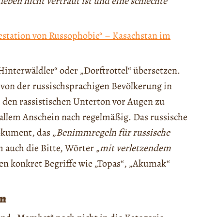
eben nicht vertraut ist und eine schlechte
estation von Russophobie“ – Kasachstan im
interwäldler“ oder „Dorftrottel“ übersetzen.
 von der russischsprachigen Bevölkerung in
h den rassistischen Unterton vor Augen zu
 allem Anschein nach regelmäßig. Das russische
okument, das „
Benimmregeln für russische
h auch die Bitte, Wörter
„mit verletzendem
den konkret Begriffe wie „Topas“, „Akumak“
en