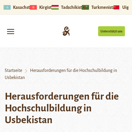
Kasachstan
Kirgistan
Tadschikistan
Turkmenistan
Uigu
Unterstützt uns
Startseite
Herausforderungen für die Hochschulbildung in
Usbekistan
Herausforderungen für die
Hochschulbildung in
Usbekistan