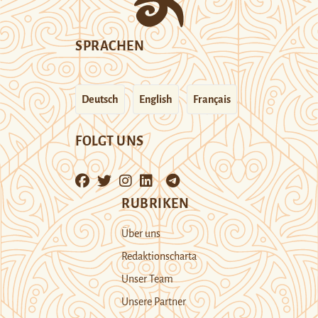
SPRACHEN
Deutsch
English
Français
FOLGT UNS
RUBRIKEN
Über uns
Redaktionscharta
Unser Team
Unsere Partner