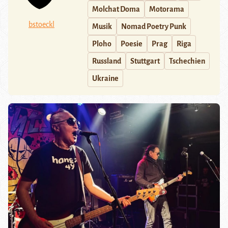
Molchat Doma
Motorama
bstoeckl
Musik
Nomad Poetry Punk
Ploho
Poesie
Prag
Riga
Russland
Stuttgart
Tschechien
Ukraine