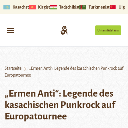
Kasachstan
Kirgistan
Tadschikistan
Turkmenistan
Uigu
Unterstützt uns
Startseite
„Ermen Anti“: Legende des kasachischen Punkrock auf
Europatournee
„Ermen Anti“: Legende des
kasachischen Punkrock auf
Europatournee