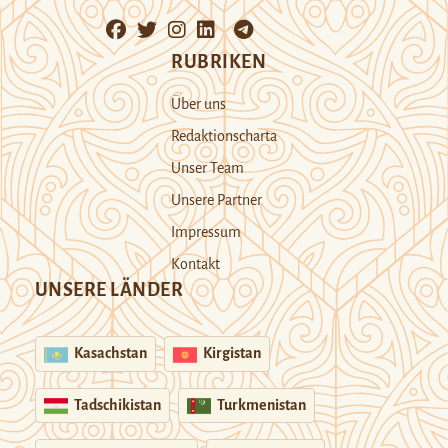
RUBRIKEN
Über uns
Redaktionscharta
Unser Team
Unsere Partner
Impressum
Kontakt
UNSERE LÄNDER
Kasachstan
Kirgistan
Tadschikistan
Turkmenistan