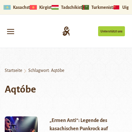
Kasachstan
Kirgistan
Tadschikistan
Turkmenistan
Uigu
Unterstützt uns
Startseite
Schlagwort:
Aqtóbe
Aqtóbe
„Ermen Anti“: Legende des
kasachischen Punkrock auf