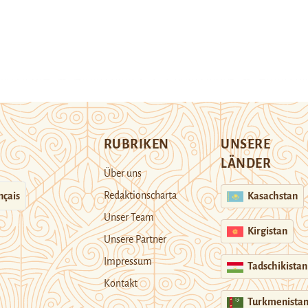
RUBRIKEN
UNSERE
LÄNDER
Über uns
Redaktionscharta
nçais
Kasachstan
Unser Team
Kirgistan
Unsere Partner
Impressum
Tadschikistan
Kontakt
Turkmenista