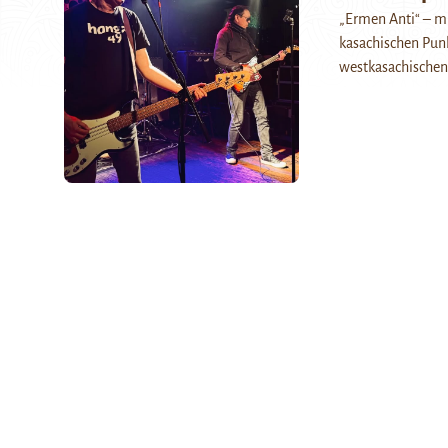
„Ermen Anti“ – mi
kasachischen Punk
westkasachischen