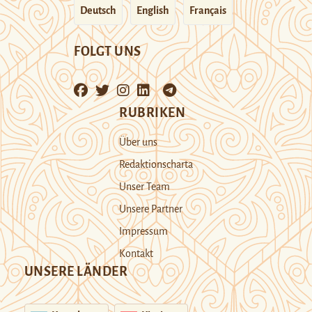
Deutsch
English
Français
FOLGT UNS
RUBRIKEN
Über uns
Redaktionscharta
Unser Team
Unsere Partner
Impressum
Kontakt
UNSERE LÄNDER