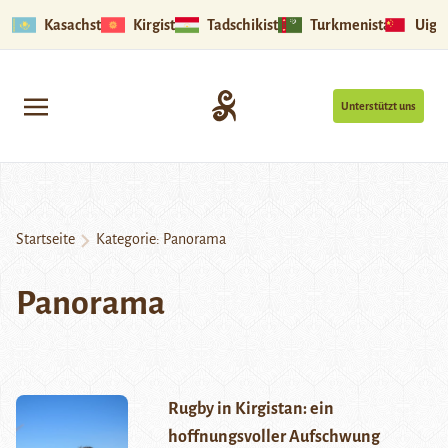
Kasachstan
Kirgistan
Tadschikistan
Turkmenistan
Uigu
Unterstützt uns
Startseite
Kategorie:
Panorama
Panorama
Rugby in Kirgistan: ein
hoffnungsvoller Aufschwung