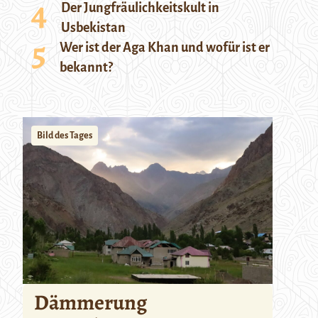
Der Jungfräulichkeitskult in
Usbekistan
Wer ist der Aga Khan und wofür ist er
bekannt?
Bild des Tages
Dämmerung