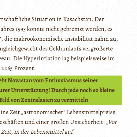
rtschaftliche Situation in Kasachstan. Der
Jahres 1993 konnte nicht gebremst werden, es
“, die makroökonomische Instabilität nahm zu,
 Ungleichgewicht des Geldumlaufs vergrößerte
veau. Die Hyperinflation lag beispielsweise im
i 2265 Prozent.
lebt Novastan vom Enthusiasmus seiner
rer Unterstützung! Durch jede noch so kleine
 Bild von Zentralasien zu vermitteln
.
ine Zeit „astronomischer“ Lebensmittelpreise,
Geschäften und einer großen Unsicherheit.
„Vor
Zeit, in der Lebensmittel auf