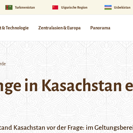
Turkmenistan
Uigurische Region
Usbekistan
 & Technologie
Zentralasien & Europa
Panorama
rde
nge in Kasachstan 
d Kasachstan vor der Frage: im Geltungsberei