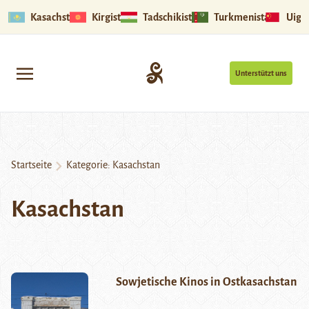
Kasachstan
Kirgistan
Tadschikistan
Turkmenistan
Uigu
Unterstützt uns
Startseite
Kategorie:
Kasachstan
Kasachstan
Sowjetische Kinos in Ostkasachstan