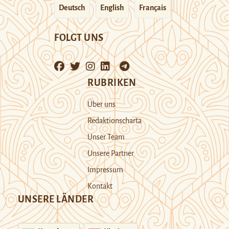
Deutsch
English
Français
FOLGT UNS
RUBRIKEN
Über uns
Redaktionscharta
Unser Team
Unsere Partner
Impressum
Kontakt
UNSERE LÄNDER