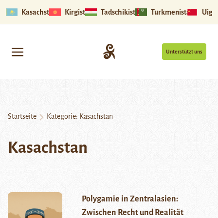
Kasachstan
Kirgistan
Tadschikistan
Turkmenistan
Uigu
Unterstützt uns
Startseite
Kategorie:
Kasachstan
Kasachstan
Polygamie in Zentralasien:
Zwischen Recht und Realität