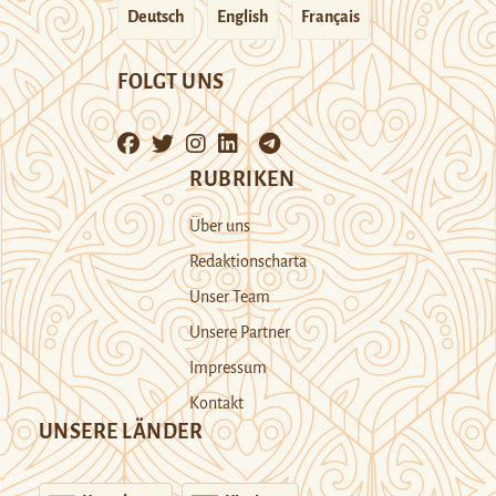
Deutsch
English
Français
FOLGT UNS
RUBRIKEN
Über uns
Redaktionscharta
Unser Team
Unsere Partner
Impressum
Kontakt
UNSERE LÄNDER