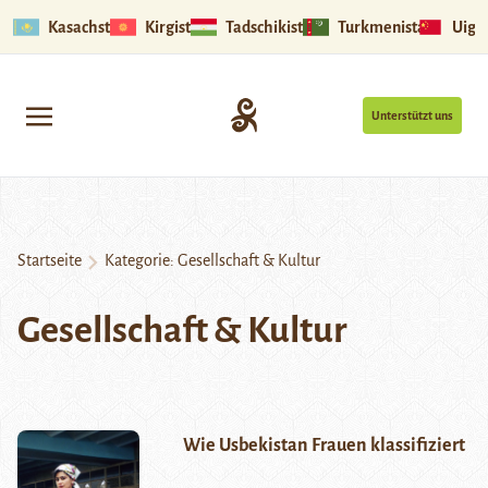
Kasachstan
Kirgistan
Tadschikistan
Turkmenistan
Uigu
Unterstützt uns
Startseite
Kategorie:
Gesellschaft & Kultur
Gesellschaft & Kultur
Wie Usbekistan Frauen klassifiziert