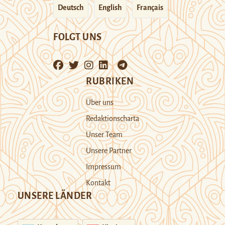
Deutsch
English
Français
FOLGT UNS
RUBRIKEN
Über uns
Redaktionscharta
Unser Team
Unsere Partner
Impressum
Kontakt
UNSERE LÄNDER