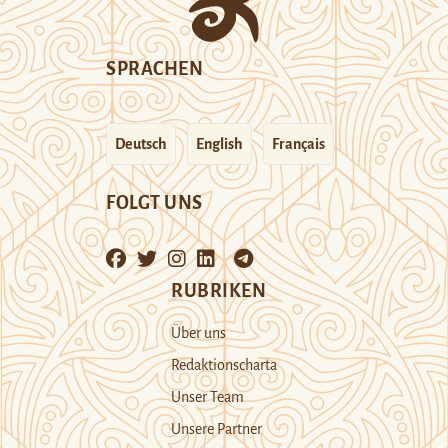
SPRACHEN
Deutsch
English
Français
FOLGT UNS
RUBRIKEN
Über uns
Redaktionscharta
Unser Team
Unsere Partner