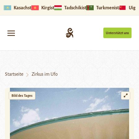
Kasachstan
Kirgistan
Tadschikistan
Turkmenistan
Uigu
Unterstützt uns
Startseite
Zirkus im Ufo
Bild des Tages