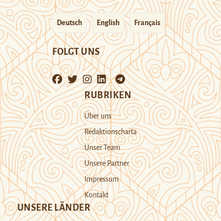
Deutsch
English
Français
FOLGT UNS
RUBRIKEN
Über uns
Redaktionscharta
Unser Team
Unsere Partner
Impressum
Kontakt
UNSERE LÄNDER