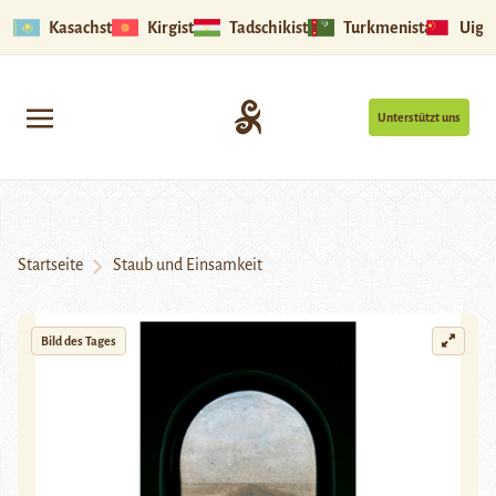
Kasachstan
Kirgistan
Tadschikistan
Turkmenistan
Uigu
Unterstützt uns
Startseite
Staub und Einsamkeit
Bild des Tages