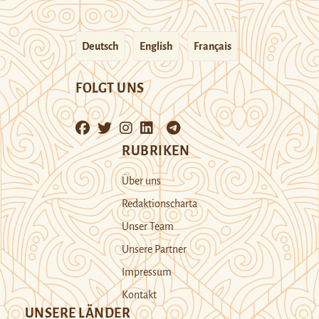
Deutsch
English
Français
FOLGT UNS
RUBRIKEN
Über uns
Redaktionscharta
Unser Team
Unsere Partner
Impressum
Kontakt
UNSERE LÄNDER