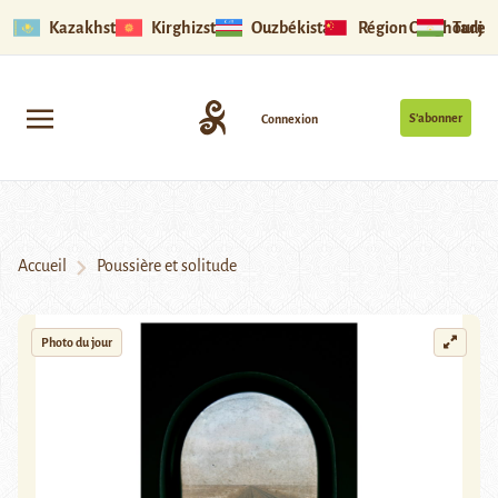
Kazakhstan
Kirghizstan
Ouzbékistan
Région Ouïghoure
Tadjik
S’abonner
Connexion
Accueil
Poussière et solitude
Photo du jour