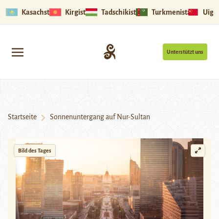
Kasachstan
Kirgistan
Tadschikistan
Turkmenistan
Uigu
Unterstützt uns
Startseite
Sonnenuntergang auf Nur-Sultan
Bild des Tages