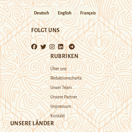
Deutsch
English
Français
FOLGT UNS
RUBRIKEN
Über uns
Redaktionscharta
Unser Team
Unsere Partner
Impressum
Kontakt
UNSERE LÄNDER