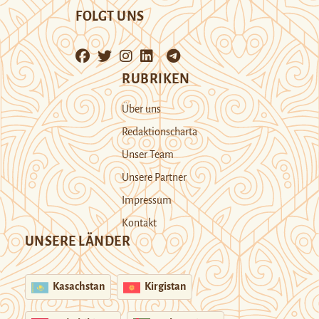
FOLGT UNS
RUBRIKEN
Über uns
Redaktionscharta
Unser Team
Unsere Partner
Impressum
Kontakt
UNSERE LÄNDER
Kasachstan
Kirgistan