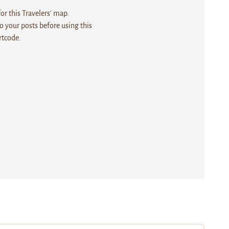
r this Travelers' map.
 your posts before using this
rtcode.