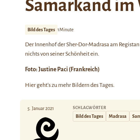
Samarkand im 
Bild des Tages
1Minute
Der Innenhof der
Sher-Dor-Madrasa
am Registan 
nichts von seiner Schönheit ein.
Foto: Justine Paci (Frankreich)
Hier
geht’s zu mehr Bildern des Tages.
SCHLAGWÖRTER
5. Januar 2021
Bild des Tages
Madrasa
Sam