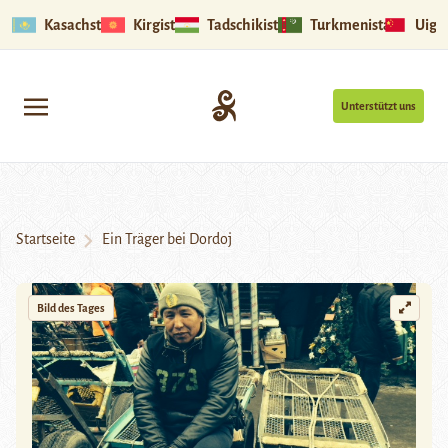
Kasachstan
Kirgistan
Tadschikistan
Turkmenistan
Uigu
Unterstützt uns
Startseite
Ein Träger bei Dordoj
Bild des Tages