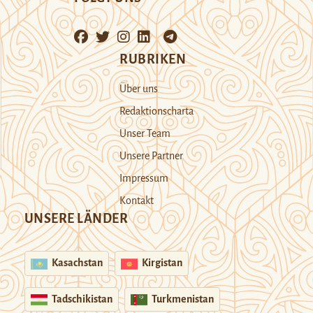
RUBRIKEN
Über uns
Redaktionscharta
Unser Team
Unsere Partner
Impressum
Kontakt
UNSERE LÄNDER
Kasachstan
Kirgistan
Tadschikistan
Turkmenistan