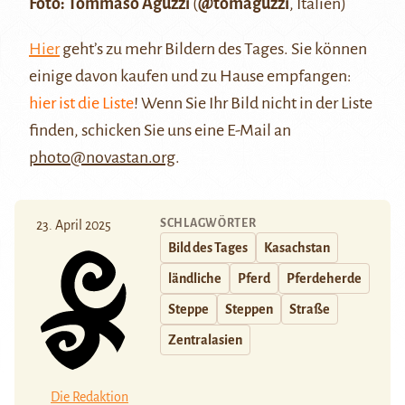
Foto: Tommaso Aguzzi
(
@tomaguzzi
, Italien)
Hier
geht’s zu mehr Bildern des Tages. Sie können
einige davon kaufen und zu Hause empfangen:
hier ist die Liste
! Wenn Sie Ihr Bild nicht in der Liste
finden, schicken Sie uns eine E-Mail an
photo@novastan.org
.
SCHLAGWÖRTER
23. April 2025
Bild des Tages
Kasachstan
ländliche
Pferd
Pferdeherde
Steppe
Steppen
Straße
Zentralasien
Die Redaktion