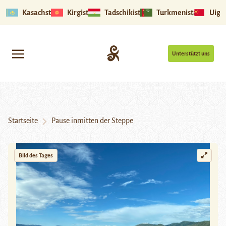
Kasachstan
Kirgistan
Tadschikistan
Turkmenistan
Uigu
Unterstützt uns
Startseite
Pause inmitten der Steppe
Bild des Tages