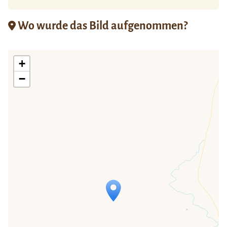
Wo wurde das Bild aufgenommen?
+
−
Travelers' Map wird geladen …
Wenn du dies siehst, nachdem deine
Seite vollständig geladen wurde,
fehlen leafletJS-Dateien.