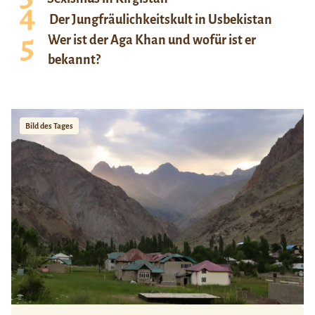
Der Jungfräulichkeitskult in Usbekistan
Wer ist der Aga Khan und wofür ist er
bekannt?
Bild des Tages