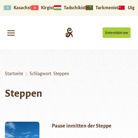
Kasachstan
Kirgistan
Tadschikistan
Turkmenistan
Uigu
Unterstützt uns
Startseite
Schlagwort:
Steppen
Steppen
Pause inmitten der Steppe