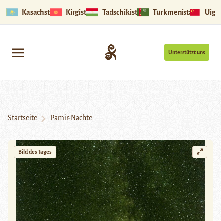
Kasachstan
Kirgistan
Tadschikistan
Turkmenistan
Uigu
Unterstützt uns
Startseite
Pamir-Nächte
Bild des Tages