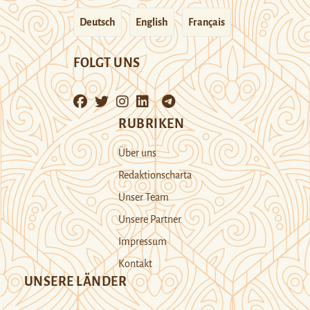
Deutsch
English
Français
FOLGT UNS
RUBRIKEN
Über uns
Redaktionscharta
Unser Team
Unsere Partner
Impressum
Kontakt
UNSERE LÄNDER