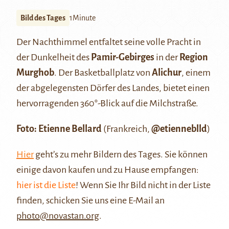
Bild des Tages
1Minute
Der Nachthimmel entfaltet seine volle Pracht in
der Dunkelheit des
Pamir-Gebirges
in der
Region
Murghob
. Der Basketballplatz von
Alichur
, einem
der abgelegensten Dörfer des Landes, bietet einen
hervorragenden 360°-Blick auf die Milchstraße.
Foto: Etienne Bellard
(Frankreich,
@etienneblld
)
Hier
geht’s zu mehr Bildern des Tages. Sie können
einige davon kaufen und zu Hause empfangen:
hier ist die Liste
! Wenn Sie Ihr Bild nicht in der Liste
finden, schicken Sie uns eine E-Mail an
photo@novastan.org
.