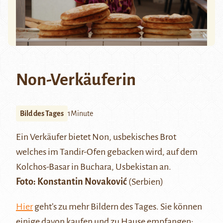
Non-Verkäuferin
Bild des Tages
1Minute
Ein Verkäufer bietet Non, usbekisches Brot
welches im Tandir-Ofen gebacken wird, auf dem
Kolchos-Basar in Buchara, Usbekistan an.
Foto:
Konstantin Novaković
(Serbien)
Hier
geht’s zu mehr Bildern des Tages. Sie können
einige davon kaufen und zu Hause empfangen: