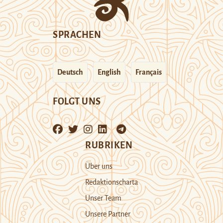
SPRACHEN
Deutsch
English
Français
FOLGT UNS
RUBRIKEN
Über uns
Redaktionscharta
Unser Team
Unsere Partner