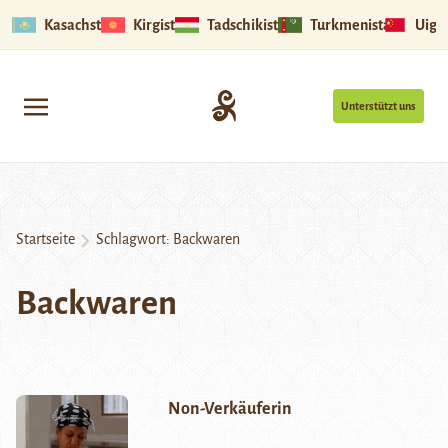
Kasachstan
Kirgistan
Tadschikistan
Turkmenistan
Uigu
Unterstützt uns
Startseite
Schlagwort:
Backwaren
Backwaren
Non-Verkäuferin