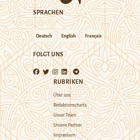
SPRACHEN
Deutsch
English
Français
FOLGT UNS
RUBRIKEN
Über uns
Redaktionscharta
Unser Team
Unsere Partner
Impressum