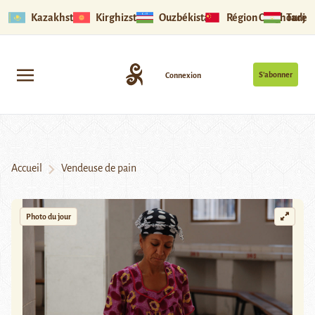
Kazakhstan
Kirghizstan
Ouzbékistan
Région Ouïghoure
Tadjik
S’abonner
Connexion
Accueil
Vendeuse de pain
Photo du jour