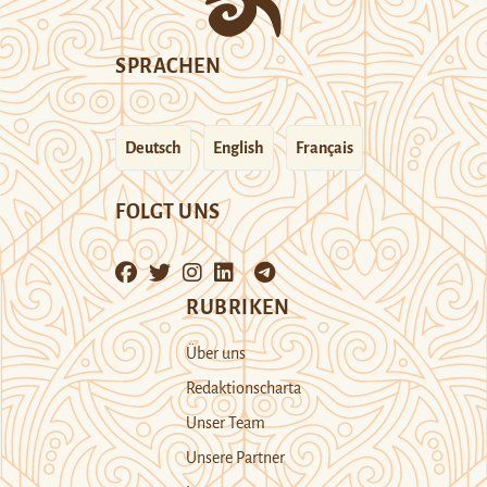
SPRACHEN
Deutsch
English
Français
FOLGT UNS
RUBRIKEN
Über uns
Redaktionscharta
Unser Team
Unsere Partner