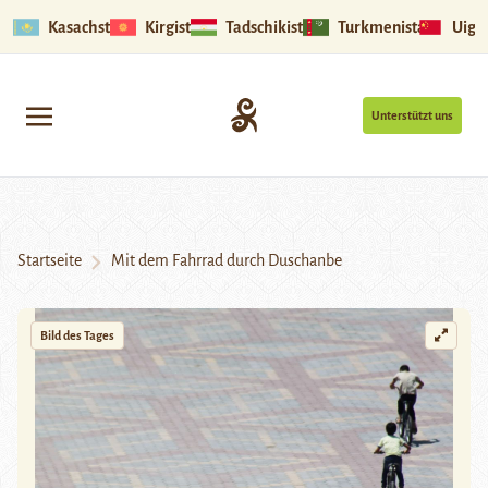
Kasachstan
Kirgistan
Tadschikistan
Turkmenistan
Uigu
Unterstützt uns
Startseite
Mit dem Fahrrad durch Duschanbe
Bild des Tages