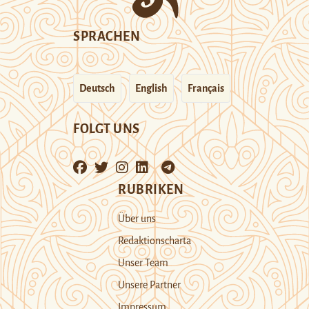
SPRACHEN
Deutsch
English
Français
FOLGT UNS
RUBRIKEN
Über uns
Redaktionscharta
Unser Team
Unsere Partner
Impressum