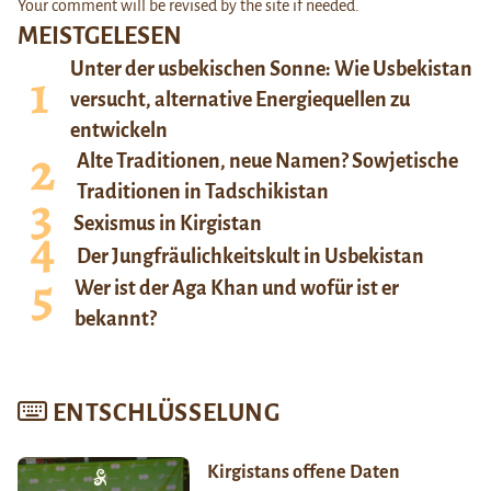
Your comment will be revised by the site if needed.
MEISTGELESEN
Unter der usbekischen Sonne: Wie Usbekistan
versucht, alternative Energiequellen zu
entwickeln
Alte Traditionen, neue Namen? Sowjetische
Traditionen in Tadschikistan
Sexismus in Kirgistan
Der Jungfräulichkeitskult in Usbekistan
Wer ist der Aga Khan und wofür ist er
bekannt?
ENTSCHLÜSSELUNG
Kirgistans offene Daten