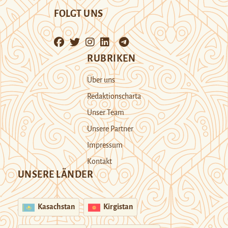
FOLGT UNS
RUBRIKEN
Über uns
Redaktionscharta
Unser Team
Unsere Partner
Impressum
Kontakt
UNSERE LÄNDER
Kasachstan
Kirgistan