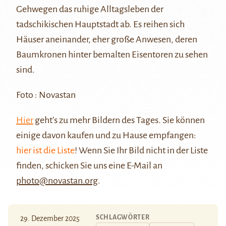
Gehwegen das ruhige Alltagsleben der
tadschikischen Hauptstadt ab. Es reihen sich
Häuser aneinander, eher große Anwesen, deren
Baumkronen hinter bemalten Eisentoren zu sehen
sind.
Foto : Novastan
Hier
geht’s zu mehr Bildern des Tages. Sie können
einige davon kaufen und zu Hause empfangen:
hier ist die Liste
! Wenn Sie Ihr Bild nicht in der Liste
finden, schicken Sie uns eine E-Mail an
photo@novastan.org
.
SCHLAGWÖRTER
29. Dezember 2025