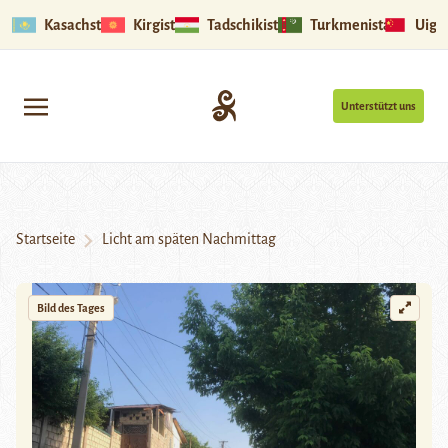
Kasachstan
Kirgistan
Tadschikistan
Turkmenistan
Uigu
Unterstützt uns
Startseite
Licht am späten Nachmittag
Bild des Tages