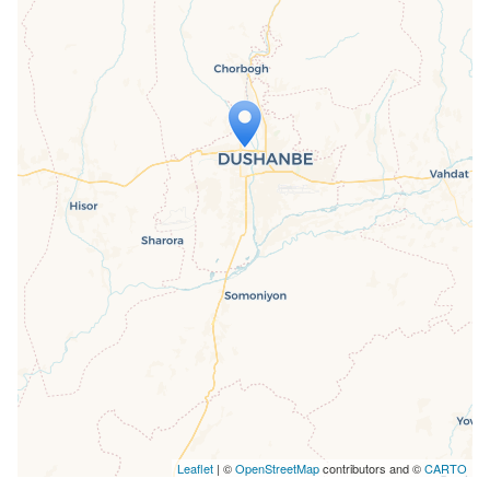
Travelers' Map wird geladen …
Wenn du dies siehst, nachdem deine
Seite vollständig geladen wurde,
fehlen leafletJS-Dateien.
Leaflet
| ©
OpenStreetMap
contributors and ©
CARTO