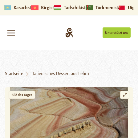
Kasachstan
Kirgistan
Tadschikistan
Turkmenistan
Uigu
Unterstützt uns
Startseite
Italienisches Dessert aus Lehm
Bild des Tages