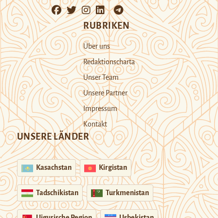
RUBRIKEN
Über uns
Redaktionscharta
Unser Team
Unsere Partner
Impressum
Kontakt
UNSERE LÄNDER
Kasachstan
Kirgistan
Tadschikistan
Turkmenistan
Uigurische Region
Usbekistan