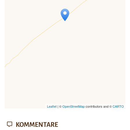
Travelers' Map wird geladen …
Wenn du dies siehst, nachdem deine
Seite vollständig geladen wurde,
fehlen leafletJS-Dateien.
Leaflet
| ©
OpenStreetMap
contributors and ©
CARTO
KOMMENTARE