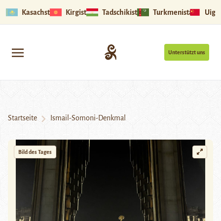
Kasachstan
Kirgistan
Tadschikistan
Turkmenistan
Uigu
Unterstützt uns
Startseite
Ismail-Somoni-Denkmal
Bild des Tages