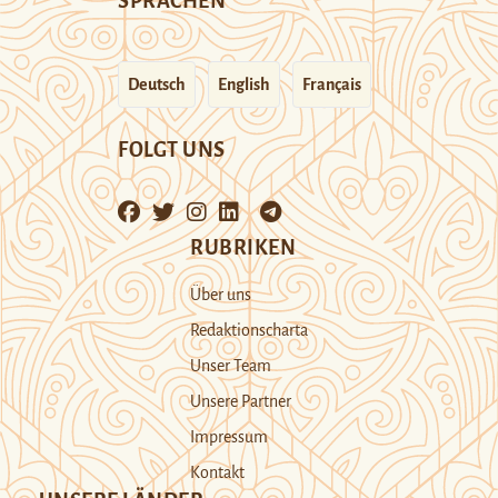
SPRACHEN
Deutsch
English
Français
FOLGT UNS
RUBRIKEN
Über uns
Redaktionscharta
Unser Team
Unsere Partner
Impressum
Kontakt