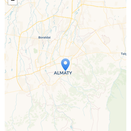
−
Travelers' Map wird geladen …
Wenn du dies siehst, nachdem deine
Seite vollständig geladen wurde,
fehlen leafletJS-Dateien.