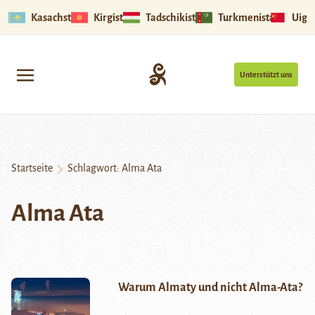
Kasachstan
Kirgistan
Tadschikistan
Turkmenistan
Uigu
Unterstützt uns
Startseite
Schlagwort:
Alma Ata
Alma Ata
Warum Almaty und nicht Alma-Ata?