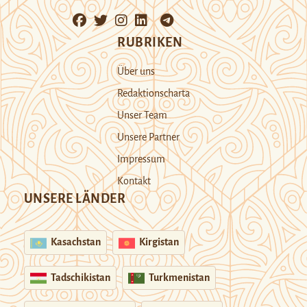
RUBRIKEN
Über uns
Redaktionscharta
Unser Team
Unsere Partner
Impressum
Kontakt
UNSERE LÄNDER
Kasachstan
Kirgistan
Tadschikistan
Turkmenistan