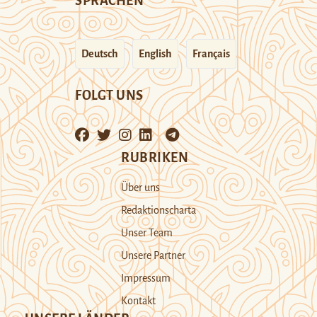
SPRACHEN
Deutsch
English
Français
FOLGT UNS
RUBRIKEN
Über uns
Redaktionscharta
Unser Team
Unsere Partner
Impressum
Kontakt