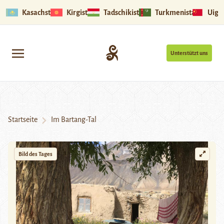
Kasachstan
Kirgistan
Tadschikistan
Turkmenistan
Uigu
Unterstützt uns
Startseite
Im Bartang-Tal
Bild des Tages