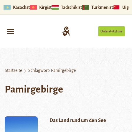
Kasachstan
Kirgistan
Tadschikistan
Turkmenistan
Uigu
Unterstützt uns
Startseite
Schlagwort:
Pamirgebirge
Pamirgebirge
Das Land rund um den See