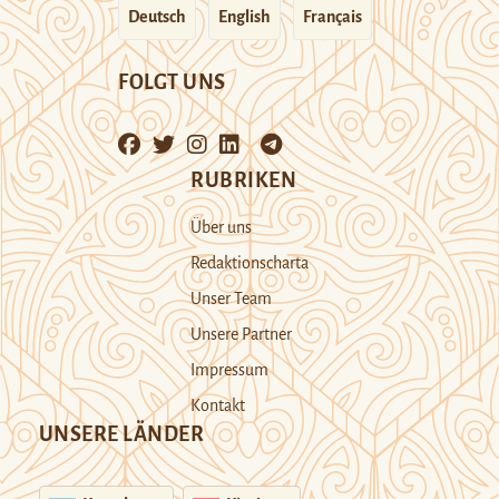
Deutsch
English
Français
FOLGT UNS
RUBRIKEN
Über uns
Redaktionscharta
Unser Team
Unsere Partner
Impressum
Kontakt
UNSERE LÄNDER