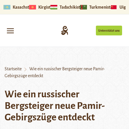
Kasachstan
Kirgistan
Tadschikistan
Turkmenistan
Uigu
Unterstützt uns
Startseite
Wie ein russischer Bergsteiger neue Pamir-
Gebirgszüge entdeckt
Wie ein russischer
Bergsteiger neue Pamir-
Gebirgszüge entdeckt