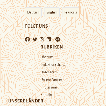
Deutsch
English
Français
FOLGT UNS
RUBRIKEN
Über uns
Redaktionscharta
Unser Team
Unsere Partner
Impressum
Kontakt
UNSERE LÄNDER