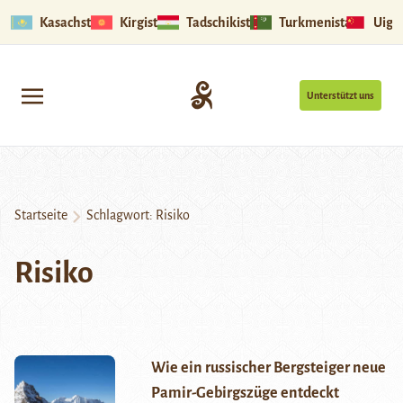
Kasachstan
Kirgistan
Tadschikistan
Turkmenistan
Uigu
Unterstützt uns
Startseite
Schlagwort:
Risiko
Risiko
Wie ein russischer Bergsteiger neue
Pamir-Gebirgszüge entdeckt