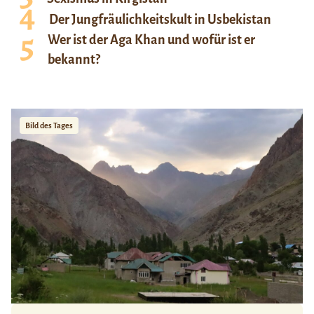
Der Jungfräulichkeitskult in Usbekistan
Wer ist der Aga Khan und wofür ist er
bekannt?
Bild des Tages