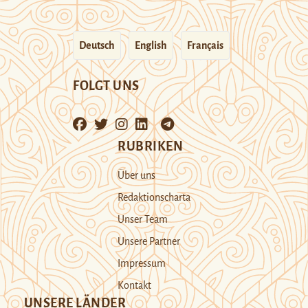
Deutsch
English
Français
FOLGT UNS
RUBRIKEN
Über uns
Redaktionscharta
Unser Team
Unsere Partner
Impressum
Kontakt
UNSERE LÄNDER