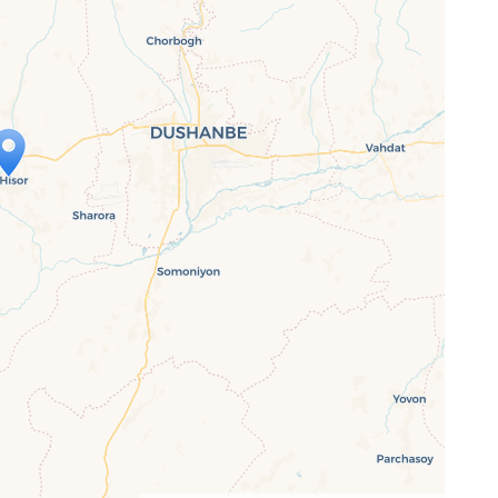
p wird geladen …
ne Seite vollständig geladen wurde,
letJS-Dateien.