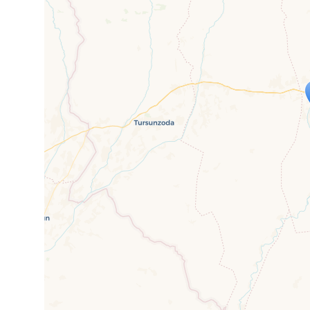
Travelers' Ma
Wenn du dies siehst, nachdem dei
fehlen leaf