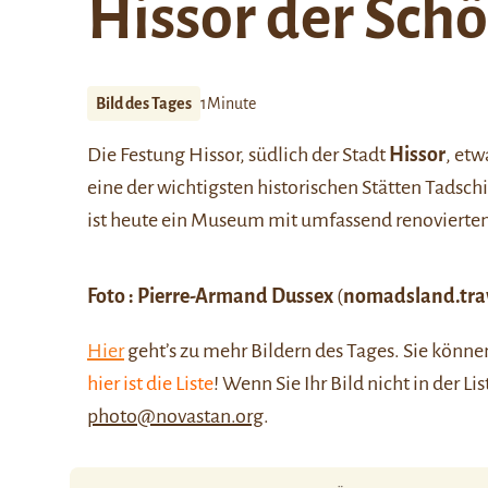
Hissor der Sch
Bild des Tages
1Minute
Die Festung Hissor, südlich der Stadt
Hissor
, etw
eine der wichtigsten historischen Stätten Tadsch
ist heute ein Museum mit umfassend renovierte
Foto :
Pierre-Armand Dussex
(
nomadsland.tra
Hier
geht’s zu mehr Bildern des Tages. Sie kön
hier ist die Liste
! Wenn Sie Ihr Bild nicht in der Li
photo@novastan.org
.