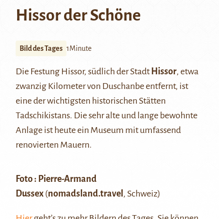
Hissor der Schöne
Bild des Tages
1Minute
Die Festung Hissor, südlich der Stadt
Hissor
, etwa
zwanzig Kilometer von Duschanbe entfernt, ist
eine der wichtigsten historischen Stätten
Tadschikistans. Die sehr alte und lange bewohnte
Anlage ist heute ein Museum mit umfassend
renovierten Mauern.
Foto :
Pierre-Armand
Dussex
(
nomadsland.travel
, Schweiz)
Hier
geht’s zu mehr Bildern des Tages. Sie können