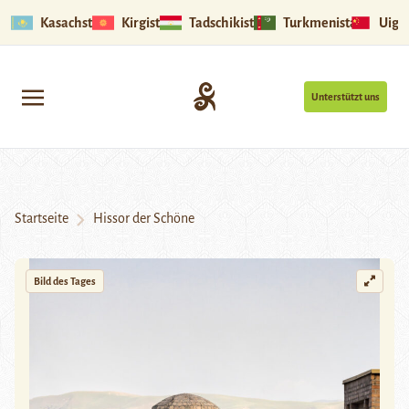
Kasachstan
Kirgistan
Tadschikistan
Turkmenistan
Uigu
Unterstützt uns
Startseite
Hissor der Schöne
Bild des Tages