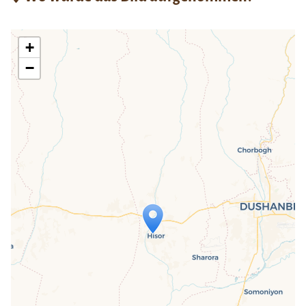
+
−
Travelers' Map wird geladen …
Wenn du dies siehst, nachdem deine
Seite vollständig geladen wurde,
fehlen leafletJS-Dateien.