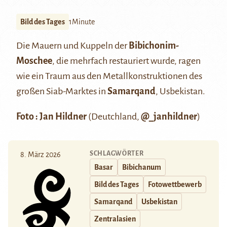
Bild des Tages
1Minute
Die Mauern und Kuppeln der
Bibichonim-
Moschee
, die mehrfach restauriert wurde, ragen
wie ein Traum aus den Metallkonstruktionen des
großen Siab-Marktes in
Samarqand
, Usbekistan.
Foto : Jan Hildner
(Deutchland,
@_janhildner
)
SCHLAGWÖRTER
8. März 2026
Basar
Bibichanum
Bild des Tages
Fotowettbewerb
Samarqand
Usbekistan
Zentralasien