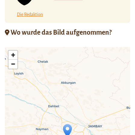
Die Redaktion
Wo wurde das Bild aufgenommen?
+
−
Travelers' Map wird geladen …
Wenn du dies siehst, nachdem deine