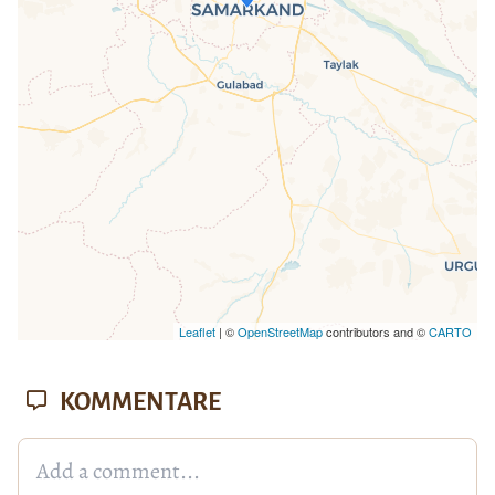
Seite vollständig geladen wurde,
fehlen leafletJS-Dateien.
Leaflet
| ©
OpenStreetMap
contributors and ©
CARTO
KOMMENTARE