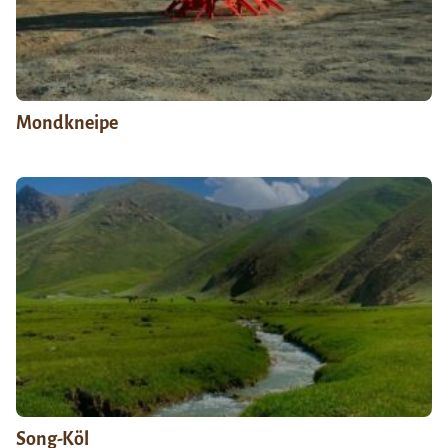
Mondkneipe
Song-Köl