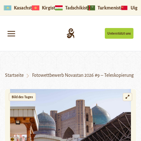
Kasachstan
Kirgistan
Tadschikistan
Turkmenistan
Uigu
Unterstützt uns
Startseite
Fotowettbewerb Novastan 2026 #9 – Teleskopierung
Bild des Tages