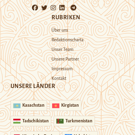
RUBRIKEN
Über uns
Redaktionscharta
Unser Team
Unsere Partner
Impressum
Kontakt
UNSERE LÄNDER
Kasachstan
Kirgistan
Tadschikistan
Turkmenistan