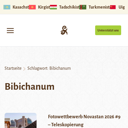
Kasachstan
Kirgistan
Tadschikistan
Turkmenistan
Uigu
Unterstützt uns
Startseite
Schlagwort:
Bibichanum
Bibichanum
Fotowettbewerb Novastan 2026 #9
– Teleskopierung