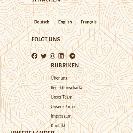
Deutsch
English
Français
FOLGT UNS
RUBRIKEN
Über uns
Redaktionscharta
Unser Team
Unsere Partner
Impressum
Kontakt