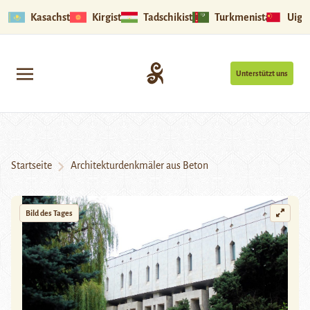
Kasachstan
Kirgistan
Tadschikistan
Turkmenistan
Uigu
Unterstützt uns
Startseite
Architekturdenkmäler aus Beton
Bild des Tages