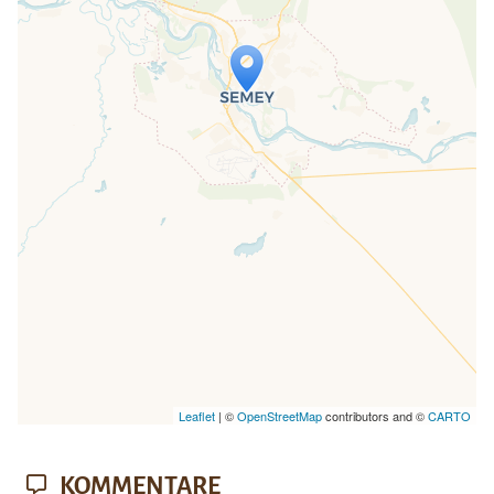
Travelers' Map wird geladen …
Wenn du dies siehst, nachdem deine
Seite vollständig geladen wurde,
fehlen leafletJS-Dateien.
Leaflet
| ©
OpenStreetMap
contributors and ©
CARTO
KOMMENTARE