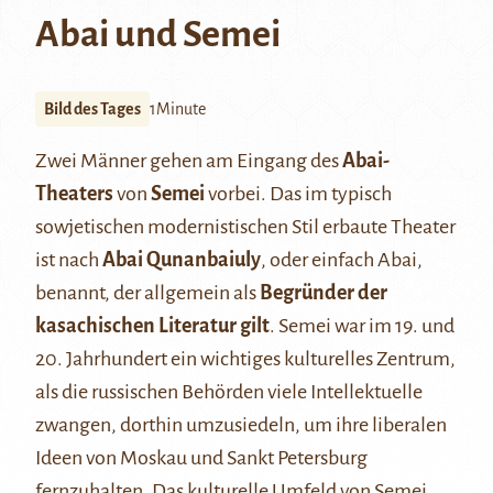
Abai und Semei
Bild des Tages
1Minute
Zwei Männer gehen am Eingang des
Abai-
Theaters
von
Semei
vorbei. Das im typisch
sowjetischen modernistischen Stil erbaute Theater
ist nach
Abai Qunanbaiuly
, oder einfach Abai,
benannt, der allgemein als
Begründer der
kasachischen Literatur gilt
. Semei war im 19. und
20. Jahrhundert ein wichtiges kulturelles Zentrum,
als die russischen Behörden viele Intellektuelle
zwangen, dorthin umzusiedeln, um ihre liberalen
Ideen von Moskau und Sankt Petersburg
fernzuhalten. Das kulturelle Umfeld von Semei