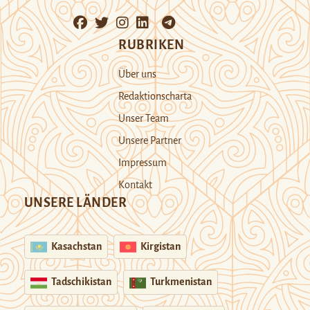
RUBRIKEN
Über uns
Redaktionscharta
Unser Team
Unsere Partner
Impressum
Kontakt
UNSERE LÄNDER
Kasachstan
Kirgistan
Tadschikistan
Turkmenistan