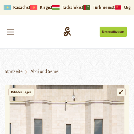
Kasachstan
Kirgistan
Tadschikistan
Turkmenistan
Uigu
Unterstützt uns
Startseite
Abai und Semei
Bild des Tages