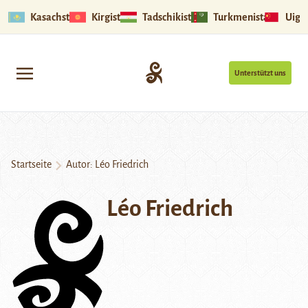
Kasachstan
Kirgistan
Tadschikistan
Turkmenistan
Uigu
Unterstützt uns
Startseite
Autor: Léo Friedrich
Léo Friedrich