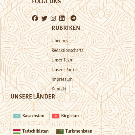
FOLGT UNS
RUBRIKEN
Über uns
Redaktionscharta
Unser Team
Unsere Partner
Impressum
Kontakt
UNSERE LÄNDER
Kasachstan
Kirgistan
Tadschikistan
Turkmenistan