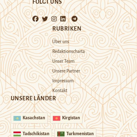
FOLGT UNS
RUBRIKEN
Über uns
Redaktionscharta
Unser Team
Unsere Partner
Impressum
Kontakt
UNSERE LÄNDER
Kasachstan
Kirgistan
Tadschikistan
Turkmenistan