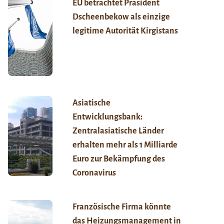
EU betrachtet Präsident
Dscheenbekow als einzige
legitime Autorität Kirgistans
Asiatische
Entwicklungsbank:
Zentralasiatische Länder
erhalten mehr als 1 Milliarde
Euro zur Bekämpfung des
Coronavirus
Französische Firma könnte
das Heizungsmanagement in