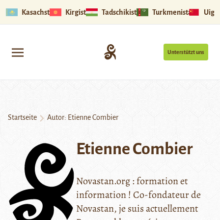
Kasachstan
Kirgistan
Tadschikistan
Turkmenistan
Uigu
Unterstützt uns
Startseite
Autor: Etienne Combier
Etienne Combier
Novastan.org : formation et
information ! Co-fondateur de
Novastan, je suis actuellement