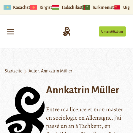
Kasachstan
Kirgistan
Tadschikistan
Turkmenistan
Uigu
Unterstützt uns
Startseite
Autor: Annkatrin Müller
Annkatrin Müller
Entre ma licence et mon master
en sociologie en Allemagne, j'ai
passé un an à Tachkent, en