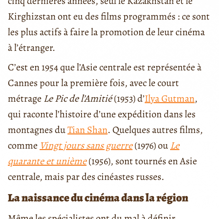
cinq dernières années, seul le Kazakhstan et le
Kirghizstan ont eu des films programmés : ce sont
les plus actifs à faire la promotion de leur cinéma
à l’étranger.
C’est en 1954 que l’Asie centrale est représentée à
Cannes pour la première fois, avec le court
métrage
Le Pic de l’Amitié
(1953) d’
Ilya Gutman
,
qui raconte l’histoire d’une expédition dans les
montagnes du
Tian Shan
. Quelques autres films,
comme
Vingt jours sans guerre
(1976) ou
Le
quarante et unième
(1956), sont tournés en Asie
centrale, mais par des cinéastes russes.
La naissance du cinéma dans la région
Même les spécialistes ont du mal à définir