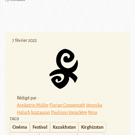
7 février 2022
Rédigé par :
Annkatrin Müller
Florian Coppenrath
Veronika
Haluch
bcazauran
Paulinon Vanackère
Nina
TAGS
Cinéma
Festival
Kazakhstan
Kirghizstan