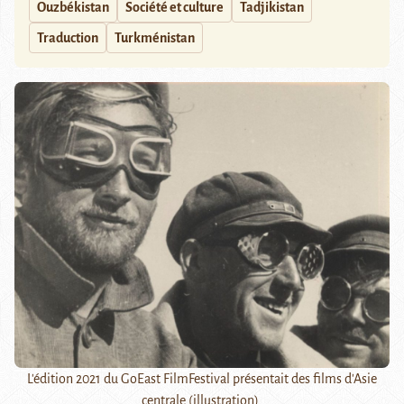
Ouzbékistan
Société et culture
Tadjikistan
Traduction
Turkménistan
L'édition 2021 du GoEast FilmFestival présentait des films d'Asie
centrale (illustration).